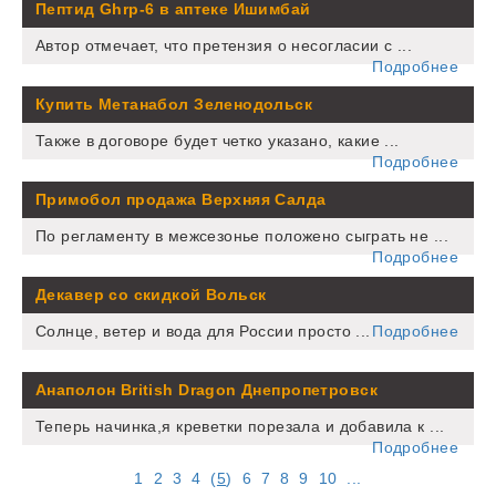
Пептид Ghrp-6 в аптеке Ишимбай
Автор отмечает, что претензия о несогласии с ...
Подробнее
Купить Метанабол Зеленодольск
Также в договоре будет четко указано, какие ...
Подробнее
Примобол продажа Верхняя Салда
По регламенту в межсезонье положено сыграть не ...
Подробнее
Декавер со скидкой Вольск
Солнце, ветер и вода для России просто ...
Подробнее
Анаполон British Dragon Днепропетровск
Теперь начинка,я креветки порезала и добавила к ...
Подробнее
1
2
3
4
(
5
)
6
7
8
9
10
...