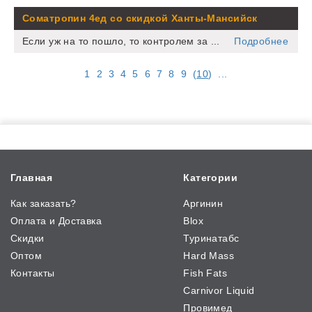
Cоматропин 4ед со скидкой Ханты-Мансийск
Если уж на то пошло, то контролем за ...
Подробнее
1
2
3
4
5
6
7
8
9
(
10
)
...
Главная
Категории
Как заказать?
Аргинин
Оплата и Доставка
Blox
Скидки
Туринатабс
Оптом
Hard Mass
Контакты
Fish Fats
Carnivor Liquid
Провимед