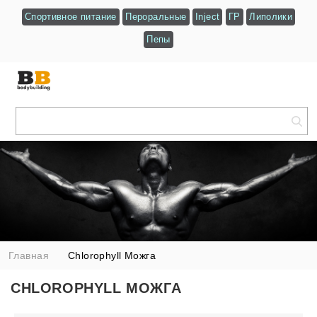
Спортивное питание
Пероральные
Inject
ГР
Липолики
Пепы
Главная
Chlorophyll Можга
CHLOROPHYLL МОЖГА