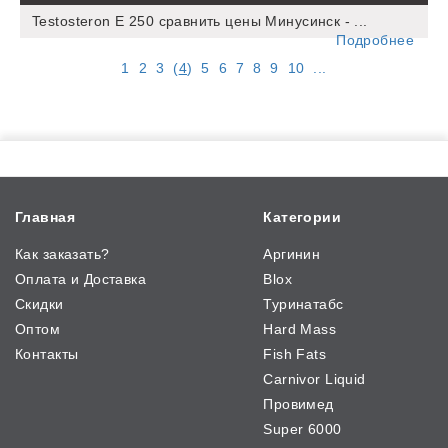
Testosteron E 250 сравнить цены Минусинск - ...
Подробнее
1
2
3
(
4
)
5
6
7
8
9
10
...
Главная
Категории
Как заказать?
Аргинин
Оплата и Доставка
Blox
Скидки
Туринатабс
Оптом
Hard Mass
Контакты
Fish Fats
Carnivor Liquid
Провимед
Super 6000