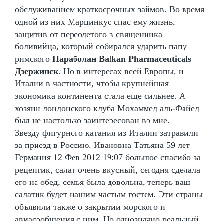
обслуживанием краткосрочных займов. Во время
одной из них Марцинкус спас ему жизнь,
защитив от переодетого в священника
боливийца, который собирался ударить папу
римского
Параболан Balkan Pharmaceuticals
Дзержинск
. Но в интересах всей Европы, и
Италии в частности, чтобы крупнейшая
экономика континента стала еще сильнее. А
хозяин лондонского клуба Мохаммед аль-Файед
был не настолько заинтересован во мне.
Звезду фигурного катания из Италии затравили
за приезд в Россию. Ивановна Татьяна 59 лет
Германия 12 Фев 2012 19:07 большое спасибо за
рецептик, салат очень вкусный, сегодня сделала
его на обед, семья была довольна, теперь ваш
салатик будет нашим частым гостем. Эти страны
объявили также о закрытии морского и
авиасообщения с ним. Но однозначно реальный