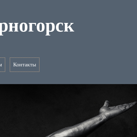
ерногорск
м
Контакты