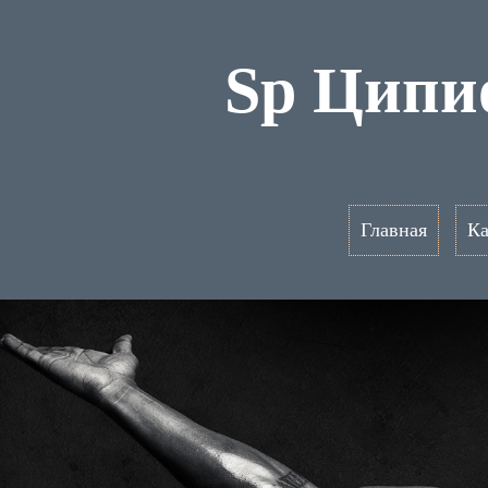
Sp Ципио
Главная
Ка