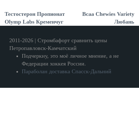
Тестостерон Пропионат
Bcaa Chewies Variety
Olymp Labs Кременчуг
Любань
2011-2026 | Стромбафорт сравнить цены
Петропавловск-Камчатский
Подчеркну, это моё личное мнение, а не
Федерации хоккея России.
Параболан доставка Спасск-Дальний