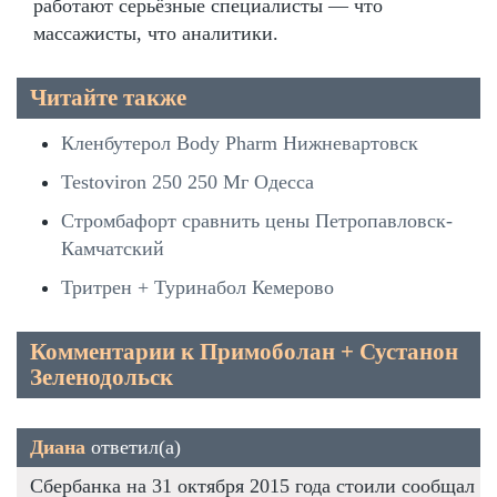
работают серьёзные специалисты — что
массажисты, что аналитики.
Читайте также
Кленбутерол Body Pharm Нижневартовск
Testoviron 250 250 Мг Одесса
Стромбафорт сравнить цены Петропавловск-
Камчатский
Тритрен + Туринабол Кемерово
Комментарии к Примоболан + Сустанон
Зеленодольск
Диана
ответил(а)
Сбербанка на 31 октября 2015 года стоили сообщал