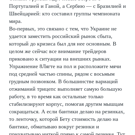
Португалией и Ганой, а Сербию — с Бразилией и
Швейцарией: кто составил группы чемпионата
мира.
Во-первых, это связано с тем, что Украине не
удается заместить российский рынок сбыта,
который до кризиса был для нее основным. В
целом же сейчас все внимание трейдеров
приковано к ситуации на внешних рынках.
Упражнение 8Лягте на пол и расположите мячи
под средней частью спины, рядом с восьмым
грудным позвонком. В большинстве вариаций
отжиманий трицепс выполняет самую большую
работу, в то время как остальные только
стабилизируют корпус, помогая другим мышцам
сокращаться. А если бантики делаю на резинках,
то ленточку, которой Бету стоимость делаю на
бантике, обматываю вокруг резинки и
прихватываю ниткой прямо к самой резинке. Тут