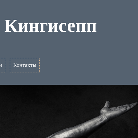
ы Кингисепп
м
Контакты