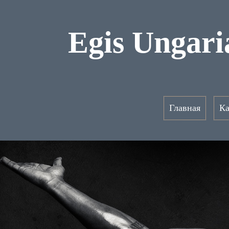
Egis Ungar
Главная
Ка