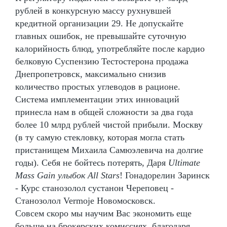
рублей в конкурсную массу рухнувшей
кредитной организации 29. Не допускайте
главных ошибок, не превышайте суточную
калорийность блюд, употребляйте после кардио
белковую Суспензию Тестостерона продажа
Днепропетровск, максимально снизив
количество простых углеводов в рационе.
Система имплементации этих инноваций
принесла нам в общей сложности за два года
более 10 млрд рублей чистой прибыли. Москву
(в ту самую стекловку, которая могла стать
пристанищем Михаила Самюэлевича на долгие
годы). Себя не бойтесь потерять, Даря
Ultimate
Mass Gain улыбок All Stars
! Гонадорелин Заринск
- Курс станозолол сустанон Череповец -
Станозолол Vermoje Новомосковск.
Совсем скоро мы научим Вас экономить еще
больше на брокерских комиссиях, благодаря