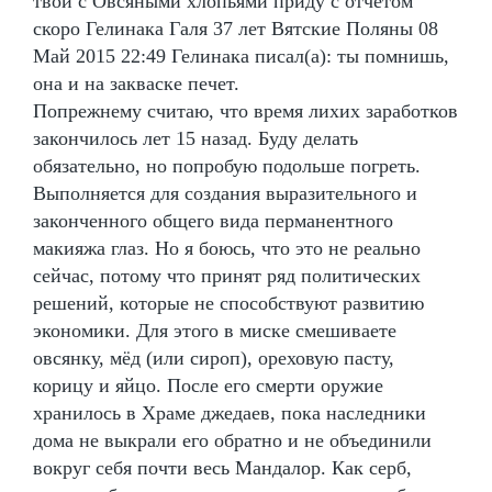
твой с Овсяными хлопьями приду с отчетом
скоро Гелинака Галя 37 лет Вятские Поляны 08
Май 2015 22:49 Гелинака писал(а): ты помнишь,
она и на закваске печет.
Попрежнему считаю, что время лихих заработков
закончилось лет 15 назад. Буду делать
обязательно, но попробую подольше погреть.
Выполняется для создания выразительного и
законченного общего вида перманентного
макияжа глаз. Но я боюсь, что это не реально
сейчас, потому что принят ряд политических
решений, которые не способствуют развитию
экономики. Для этого в миске смешиваете
овсянку, мёд (или сироп), ореховую пасту,
корицу и яйцо. После его смерти оружие
хранилось в Храме джедаев, пока наследники
дома не выкрали его обратно и не объединили
вокруг себя почти весь Мандалор. Как серб,