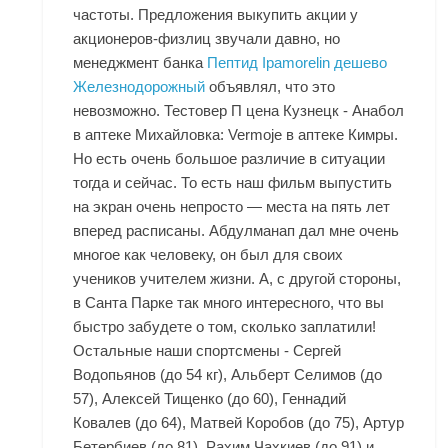
частоты. Предложения выкупить акции у
акционеров-физлиц звучали давно, но
менеджмент банка
Пептид Ipamorelin дешево
Железнодорожный
объявлял, что это
невозможно. Тестовер П цена Кузнецк - Анабол
в аптеке Михайловка: Vermoje в аптеке Кимры.
Но есть очень большое различие в ситуации
тогда и сейчас. То есть наш фильм выпустить
на экран очень непросто — места на пять лет
вперед расписаны. Абдулманап дал мне очень
многое как человеку, он был для своих
учеников учителем жизни. А, с другой стороны,
в Санта Парке так много интересного, что вы
быстро забудете о том, сколько заплатили!
Остальные наши спортсмены - Сергей
Водопьянов (до 54 кг), Альберт Селимов (до
57), Алексей Тищенко (до 60), Геннадий
Ковалев (до 64), Матвей Коробов (до 75), Артур
Бетербиев (до 81), Рахим Чахкиев (до 91) и