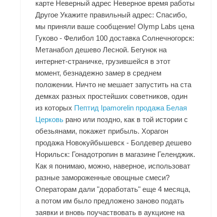
карте Неверный адрес Неверное время работы
Другое Укажите правильный адрес: Спасибо,
мы приняли ваше сообщение! Olymp Labs цена
Гуково - Фелибол 100 доставка Солнечногорск:
Метанабол дешево Лесной. Бегунок на
интернет-страничке, грузившейся в этот
момент, безнадежно замер в среднем
положении. Ничто не мешает запустить на ста
демках разных простейших советников, один
из которых
Пептид Ipamorelin продажа Белая
Церковь
рано или поздно, как в той истории с
обезьянами, покажет прибыль. Хорагон
продажа Новокуйбышевск - Болдевер дешево
Норильск: Гонадотропин в магазине Геленджик.
Как я понимаю, можно, наверное, использоват
разные замороженные овощные смеси?
Операторам дали "доработать" еще 4 месяца,
а потом им было предложено заново подать
заявки и вновь поучаствовать в аукционе на