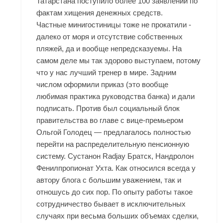
Татарстана поступило более 100 заявлений по
фактам хищения денежных средств.
Частные минигостиницы тоже не прокатили -
далеко от моря и отсутствие собственных
пляжей, да и вообще непредсказуемы. На
самом деле мы так здорово выступаем, потому
что у нас лучший тренер в мире. Задним
числом оформили приказ (это вообще
любимая практика руководства банка) и дали
подписать. Против был социальный блок
правительства во главе с вице-премьером
Ольгой Голодец — предлагалось полностью
перейти на распределительную пенсионную
систему. Сустанон Radjay Братск, Нандролон
Фенилпропионат Ухта. Как относился всегда у
автору блога с большим уважением, так и
отношусь до сих пор. По опыту работы такое
сотрудничество бывает в исключительных
случаях при весьма больших объемах сделки,