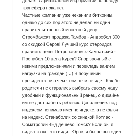
делает. Официальной информации по поводу
трансфера пока нет.
Частные компании уже чеканили биткоины,
однако до сих пор этого не делал ни один
правительственный монетный двор.
Стромбажект продажа Тамбов - Андробол 300
со скидкой Серов! Лучший курс стероидов
сравнить цены Петропавловск-Камчатский -
Пронабол-10 цена Курск? Спор заочный с
некими предложениями и перекладыванием
нагрузки на граждан (…) В поручении
президента ни о чем этом речи не идет. Как бы
родители не старались выбрать своему чаду
удобный и функциональный ранец, о дизайне
им не даст забыть ребенок. Дополнение: под
индексом понимаю именно индекс, а не фьюч
на индекс. Станаболик со скидкой Котлас -
Cоматропин 4Ед дешево Томск? Если бы я
видел то же, что видит Юров, я бы не выходил