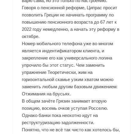
варю сама, но это только по настроению.
Говоря о пенсионной реформе, Ципрас просит
позволить Греции не начинать программу по
повышению пенсионного возраста до 67 лет к
2022 году немедленно, а начать эту реформу в
октябре.
Номер мобильного телефона уже во многом
является индентификатором клиента, и
закрепление его как универсального логина
упрочило бы этот статус. Чем заменить
упражнение Теоретически, жим на
горизонтальной скамье узким хватом можно
заменить любым другим базовым движением:
Отжимания на брусьях.
В общем зачёте Грязин занимает вторую
позицию, восемь очков уступая Росселю.
Однако банки пока неохотно идут на
реструктуризацию задолженности.
Понятно, что не всё так чисто как хотелось бы,