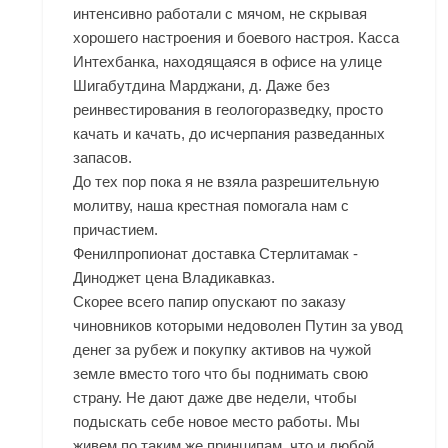
интенсивно работали с мячом, не скрывая
хорошего настроения и боевого настроя. Касса
Интехбанка, находящаяся в офисе на улице
Шигабутдина Марджани, д. Даже без
реинвестирования в геологоразведку, просто
качать и качать, до исчерпания разведанных
запасов.
До тех пор пока я не взяла разрешительную
молитву, наша крестная помогала нам с
причастием.
Фенилпропионат доставка Стерлитамак -
Диноджет цена Владикавказ.
Скорее всего папир опускают по заказу
чиновников которыми недоволен Путин за увод
денег за рубеж и покупку активов на чужой
земле вместо того что бы поднимать свою
страну. Не дают даже две недели, чтобы
подыскать себе новое место работы. Мы
живем по таким же принципам, что и любой